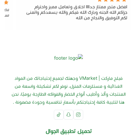
افضل متجر ممتاز جداااا اخلاق وتعامل مميز واحترام
بصراح
جزاكم الله الجنه وبارك الله فيكم والله يسعدكم واتمنى
سريع 
لكم التوفيق والنجاح من الله
فيلج ماركت | VMarket وجهتك لجميع إحتياجاتك من المواد
الغذائية و مستلزمات المنزل، نوفر لكم تشكيلة واسعة من
المنتجات وألذ وأطيب أنواع الخضار والفواكه الطازجة يوميًا، نحن
هنا لتلبية كافة إحتياجتكم بأسعار تنافسية وجودة مضمونة .
تحميل تطبيق الجوال