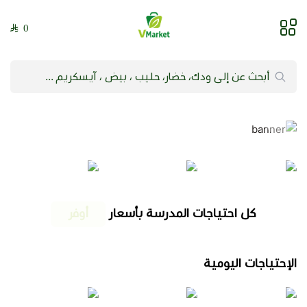
0
فيلج ماركت | VMarket
كل احتياجات المدرسة بأسعار
الإحتياجات اليومية