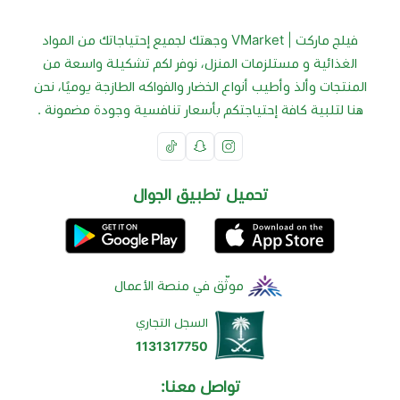
فيلج ماركت | VMarket وجهتك لجميع إحتياجاتك من المواد
الغذائية و مستلزمات المنزل، نوفر لكم تشكيلة واسعة من
المنتجات وألذ وأطيب أنواع الخضار والفواكه الطازجة يوميًا، نحن
هنا لتلبية كافة إحتياجتكم بأسعار تنافسية وجودة مضمونة .
تحميل تطبيق الجوال
موثّق في منصة الأعمال
السجل التجاري
1131317750
تواصل معنا: