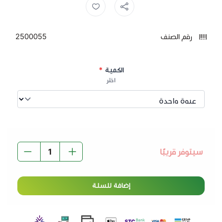
اكوفينا ,
اكوافينا ,
مياه ,
موية ,
ماء ,
رقم الصنف
2500055
الكمية
*
اختر
سيتوفر قريبًا
إضافة للسلة