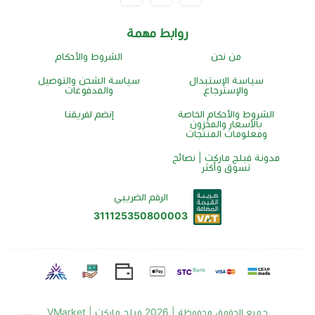
روابط مهمة
من نحن
الشروط والأحكام
سياسة الإستبدال
سياسة الشحن والتوصيل
والإسترجاع
والمدفوعات
الشروط والأحكام الخاصة
إنضم لفريقنا
بالأسعار والمخزون
ومعلومات المنتجات
مدونة فيلج ماركت | نصائح
تسوق وأكثر
الرقم الضريبي
311125350800003
جميع الحقوق محفوظة | 2026
فيلج ماركت | VMarket