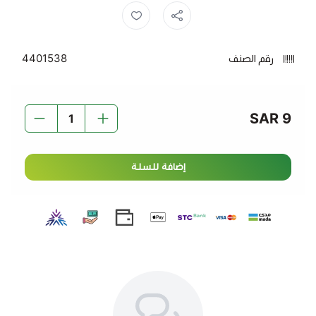
لجميع أنواع البشرة.
الفوائد:
رقم الصنف
4401538
ترطيب عميق للبشرة
، يساعد في استعادة رطوبتها
الطبيعية.
غني بخلاصات البابايا
، التي تعمل على تجديد البشرة
9 SAR
وتنقيتها.
يمنح البشرة نعومة ومرونة
، ويقلل من جفافها.
مناسب لجميع أنواع البشرة
، بما في ذلك البشرة الحساسة.
إضافة للسلة
يساعد في تفتيح البشرة
وجعلها أكثر إشراقًا.
استمتع ببشرة صحية ومشرقة مع
أر دي ال لوشن بابايا 600
مل
، الحل المثالي لبشرة رطبة ونضرة طوال اليوم.