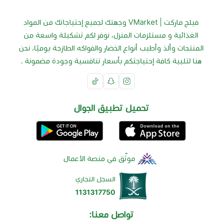
فيلج ماركت | VMarket وجهتك لجميع إحتياجاتك من المواد
الغذائية و مستلزمات المنزل، نوفر لكم تشكيلة واسعة من
المنتجات وألذ وأطيب أنواع الخضار والفواكه الطازجة يوميًا، نحن
هنا لتلبية كافة إحتياجتكم بأسعار تنافسية وجودة مضمونة .
تحميل تطبيق الجوال
موثّق في منصة الأعمال
السجل التجاري
1131317750
تواصل معنا: