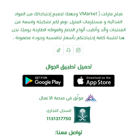
فيلج ماركت | VMarket وجهتك لجميع إحتياجاتك من المواد
الغذائية و مستلزمات المنزل، نوفر لكم تشكيلة واسعة من
المنتجات وألذ وأطيب أنواع الخضار والفواكه الطازجة يوميًا، نحن
هنا لتلبية كافة إحتياجتكم بأسعار تنافسية وجودة مضمونة .
تحميل تطبيق الجوال
موثّق في منصة الأعمال
السجل التجاري
1131317750
تواصل معنا: