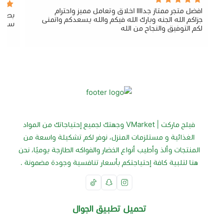
افضل متجر ممتاز جداااا اخلاق وتعامل مميز واحترام
بصراح
جزاكم الله الجنه وبارك الله فيكم والله يسعدكم واتمنى
سريع 
لكم التوفيق والنجاح من الله
فيلج ماركت | VMarket وجهتك لجميع إحتياجاتك من المواد
الغذائية و مستلزمات المنزل، نوفر لكم تشكيلة واسعة من
المنتجات وألذ وأطيب أنواع الخضار والفواكه الطازجة يوميًا، نحن
هنا لتلبية كافة إحتياجتكم بأسعار تنافسية وجودة مضمونة .
تحميل تطبيق الجوال