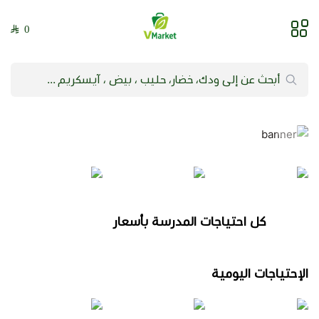
0
فيلج ماركت | VMarket
كل احتياجات المدرسة بأسعار
أقوى
الإحتياجات اليومية