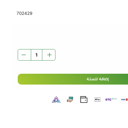
اركس 450 جرام:
702429
اعد على تحقيق انتفاخ متجانس وهش.
– مثالي للكيك، البسكويت، الخبز، والمعجنات.
ط بسلاسة مع المكونات للحصول على نتائج رائعة.
 مناسب للاستخدام المنزلي والمخابز الكبيرة.
كلاركس
– علامة معروفة بجودتها العالية في عالم المخبوزات.
- خيارك الأمثل لتحضير مخبوزات خفيفة وهشة بلمسة
إضافة للسلة