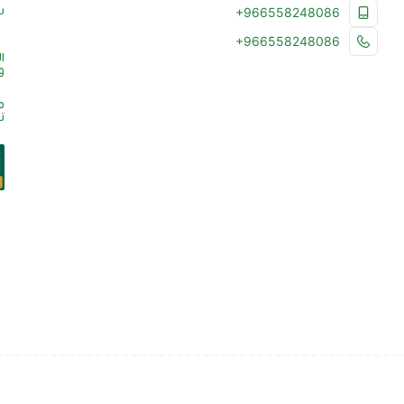
س
+966558248086
+966558248086
ا
و
م
ت