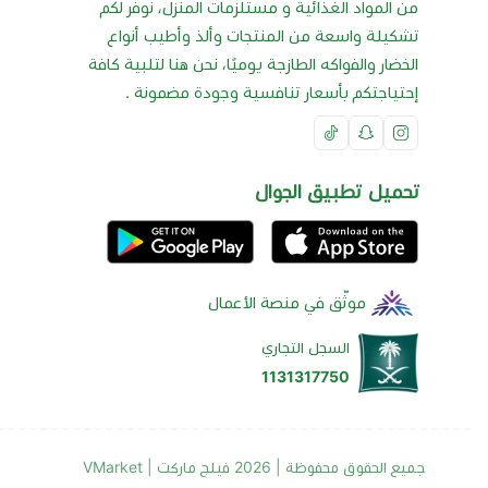
من المواد الغذائية و مستلزمات المنزل، نوفر لكم
تشكيلة واسعة من المنتجات وألذ وأطيب أنواع
الخضار والفواكه الطازجة يوميًا، نحن هنا لتلبية كافة
إحتياجتكم بأسعار تنافسية وجودة مضمونة .
تحميل تطبيق الجوال
موثّق في منصة الأعمال
السجل التجاري
1131317750
جميع الحقوق محفوظة | 2026
فيلج ماركت | VMarket