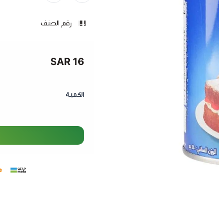
مزايا باكينج بودر فوستر كل
رقم الصنف
رفع مثالي للمخبوزات
– يس
مناسب لمختلف الوصفات
سهولة الاستخدام
– يختل
16 SAR
حجم اقتصادي 450 جرام
–
منتج موثوق من فوستر 
الكمية
باكينج بودر فوستر كلاركس 450 جرام
احترافية.