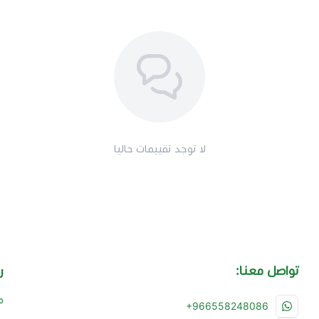
لا توجد تقييمات حاليا
تواصل معنا:
ر
م
+966558248086