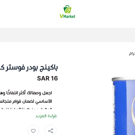
فيلج ماركت | VMarket
باكينج بودر فوستر كلاركس 
16 SAR
اجعل وصفاتك أكثر انتفاخًا 
الأساسي لضمان قوام متجانس
العالية، يمنحك نتائج احترافية
قراءة المزيد
المنزلي.