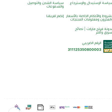
ياسة الإستبدال والإسترجاع
سياسة الشحن والتوصيل
والمدفوعات
لشروط والأحكام الخاصة بالأسعار
إنضم لفريقنا
المخزون ومعلومات المنتجات
دونة فيلج ماركت | نصائح
سوق وأكثر
الرقم الضريبي
311125350800003