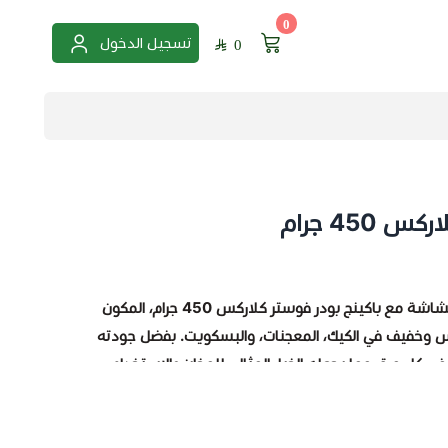
0
تسجيل الدخول
0
450 جرام
وهشاشة مع
باكينج بودر فوستر كلاركس 450 جرام
، المكون
 وخفيف في الكيك، المعجنات، والبسكويت. بفضل جودته
 في كل مرة، مما يجعله الخيار المثالي للمخابز والاستخدام