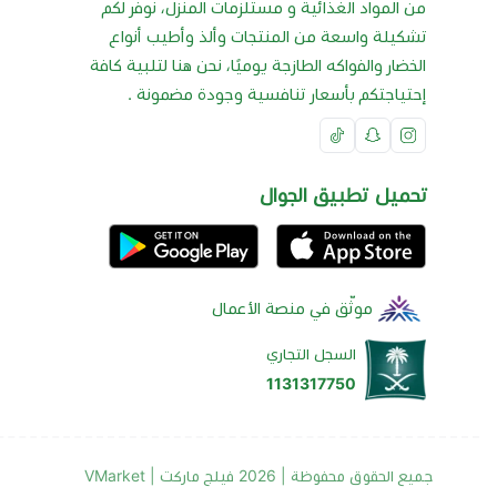
من المواد الغذائية و مستلزمات المنزل، نوفر لكم
تشكيلة واسعة من المنتجات وألذ وأطيب أنواع
الخضار والفواكه الطازجة يوميًا، نحن هنا لتلبية كافة
إحتياجتكم بأسعار تنافسية وجودة مضمونة .
تحميل تطبيق الجوال
موثّق في منصة الأعمال
السجل التجاري
1131317750
جميع الحقوق محفوظة | 2026
فيلج ماركت | VMarket