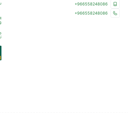
س
+966558248086
+966558248086
ا
و
م
ت