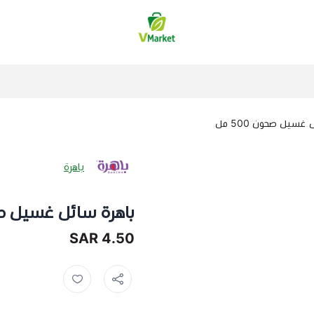
فيلج ماركت | VMarket
غسيل صحون 500 مل
باهرة
باهرة سائل غسيل صحون 
4.50 SAR
منظف صحون ,
فيري ,