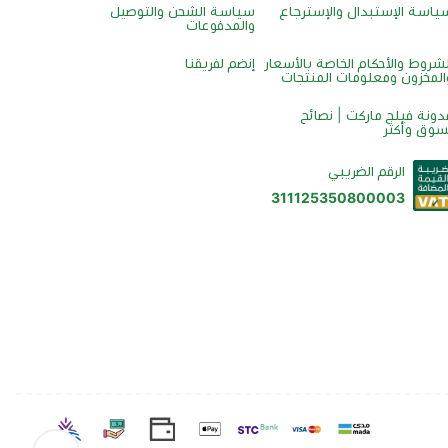
ياسة الإستبدال والإسترجاع
سياسة الشحن والتوصيل
والمدفوعات
لشروط والأحكام الخاصة بالأسعار
إنضم لفريقنا
المخزون ومعلومات المنتجات
دونة فيلج ماركت | نصائح
سوق وأكثر
الرقم الضريبي
311125350800003