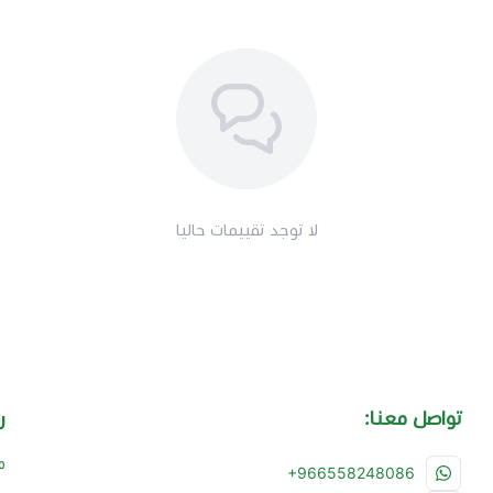
لا توجد تقييمات حاليا
تواصل معنا:
ر
م
+966558248086