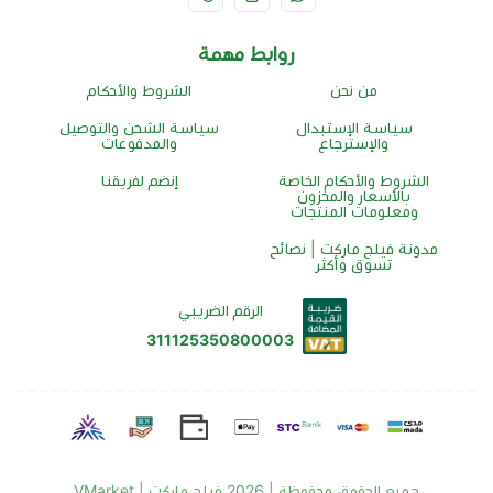
روابط مهمة
من نحن
الشروط والأحكام
سياسة الإستبدال
سياسة الشحن والتوصيل
والإسترجاع
والمدفوعات
الشروط والأحكام الخاصة
إنضم لفريقنا
بالأسعار والمخزون
ومعلومات المنتجات
مدونة فيلج ماركت | نصائح
تسوق وأكثر
الرقم الضريبي
311125350800003
جميع الحقوق محفوظة | 2026
فيلج ماركت | VMarket