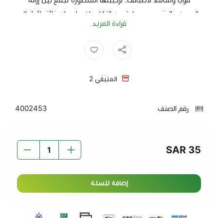
الدهون والبقع، مع حماية من التكلسات ولمعان فائق لأوانيك.
قراءة المزيد
تعمل الأقراص على ضمان تنظيف مثالي وأداء عالٍ للغسالة
مع كل دورة.
المميزات:
تنظيف شامل
– يقضي على البقع الصعبة والشحوم
المتبقي
2
بسهولة.
حماية من التكلس
– يحافظ على كفاءة الغسالة ويطيل
رقم الصنف
4002453
عمرها.
لمعان استثنائي
– يترك الأطباق لامعة ونظيفة بدون أي
بقايا.
35 SAR
سهل الاستخدام
– أقراص جاهزة للاستخدام بدون الحاجة
لإضافات أخرى.
عبوة 28 قرص
– حجم مثالي يوفر استخدامًا طويل الأمد.
إضافة للسلة
بريل كل في واحد غسالة الصحون – التنظيف الفعال واللمعان