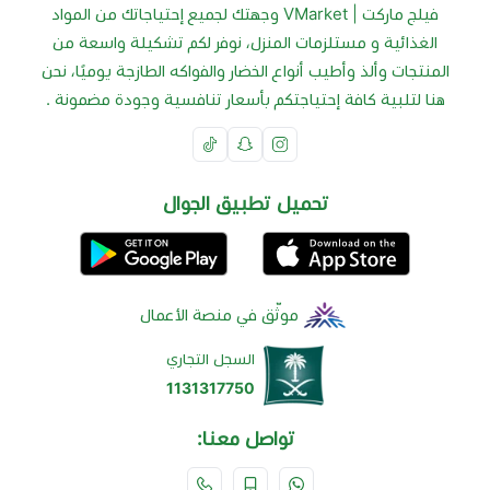
فيلج ماركت | VMarket وجهتك لجميع إحتياجاتك من المواد
الغذائية و مستلزمات المنزل، نوفر لكم تشكيلة واسعة من
المنتجات وألذ وأطيب أنواع الخضار والفواكه الطازجة يوميًا، نحن
هنا لتلبية كافة إحتياجتكم بأسعار تنافسية وجودة مضمونة .
تحميل تطبيق الجوال
موثّق في منصة الأعمال
السجل التجاري
1131317750
تواصل معنا: