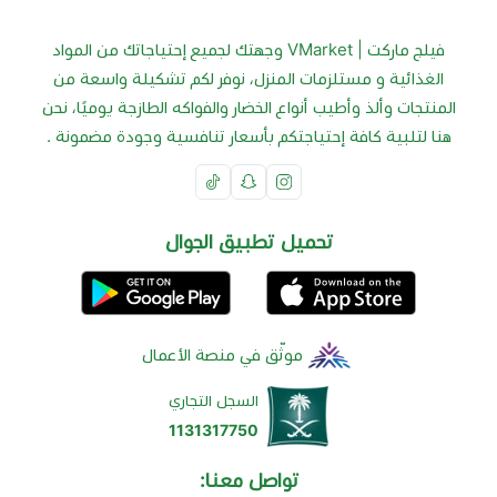
فيلج ماركت | VMarket وجهتك لجميع إحتياجاتك من المواد
الغذائية و مستلزمات المنزل، نوفر لكم تشكيلة واسعة من
المنتجات وألذ وأطيب أنواع الخضار والفواكه الطازجة يوميًا، نحن
هنا لتلبية كافة إحتياجتكم بأسعار تنافسية وجودة مضمونة .
تحميل تطبيق الجوال
موثّق في منصة الأعمال
السجل التجاري
1131317750
تواصل معنا: