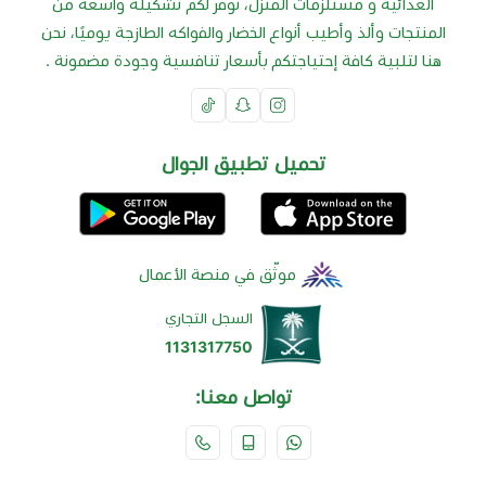
الغذائية و مستلزمات المنزل، نوفر لكم تشكيلة واسعة من
المنتجات وألذ وأطيب أنواع الخضار والفواكه الطازجة يوميًا، نحن
هنا لتلبية كافة إحتياجتكم بأسعار تنافسية وجودة مضمونة .
تحميل تطبيق الجوال
موثّق في منصة الأعمال
السجل التجاري
1131317750
تواصل معنا: