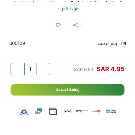
الاستخدام، مثالية للإفطار، السندويشات، والوجبات الخفيفة.
قراءة المزيد
جودة المراعي المعروفة تضمن طعمًا غنيًا وقوامًا ناعمًا
يناسب جميع أفراد العائلة.
المميزات:
رقم الصنف
600129
عبوة تحتوي على 6 قطع جبنة طرية سهلة التقطيع
والاستخدام.
طعم غني ولذيذ يناسب جميع الأذواق.
4.95 SAR
6.50 SAR
مثالية للإفطار، السندويشات، والوجبات الخفيفة.
وزن إجمالي 100 جرام مناسب للحفاظ على النكهة
والطزاجة.
إضافة للسلة
ماركة المراعي الشهيرة بجودة عالية وطعم مميز.
جبنة المراعي مربعات اختيار صحي ولذيذ لكل يوم.
اطلبها الآن واستمتع بطعم مميز وجودة مضمونة توصيل
سريع وسعر منافس.