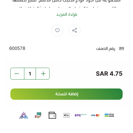
الكريمي وقوامها المتماسك، مما يجعلها مثالية للإفطار،
قراءة المزيد
السلطات، أو كإضافة شهية للوجبات.
جبنة البقرات الثلاث ,
جبنة البقرات الثلاث كامل الدسم ,
المميزات:
كامل الدسم:
توفر نكهة غنية وقوامًا مميزًا.
رقم الصنف
600578
حجم عملي:
عبوة 200 جم مناسبة للاستخدام الفردي أو
العائلي الصغير.
جودة ممتازة:
مصنوعة من مكونات طبيعية مختارة
4.75 SAR
بعناية.
جبنة البقرات الثلاث كامل الدسم
- الخيار المثالي للحصول على
إضافة للسلة
وجبة مغذية وشهية.