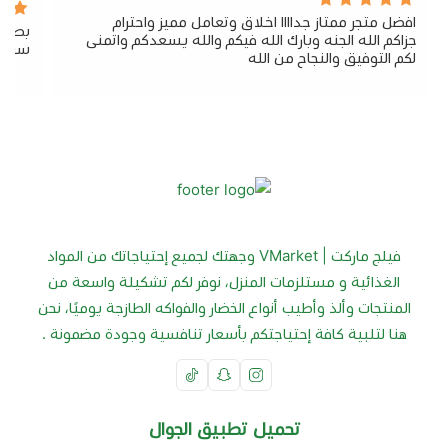
افضل متجر ممتاز جداااا اخلاق وتعامل مميز واحترام
بصراح
جزاكم الله الجنه وبارك الله فيكم والله يسعدكم واتمنى
سريع 
لكم التوفيق والنجاح من الله
فيلج ماركت | VMarket وجهتك لجميع إحتياجاتك من المواد
الغذائية و مستلزمات المنزل، نوفر لكم تشكيلة واسعة من
المنتجات وألذ وأطيب أنواع الخضار والفواكه الطازجة يوميًا، نحن
هنا لتلبية كافة إحتياجتكم بأسعار تنافسية وجودة مضمونة .
تحميل تطبيق الجوال