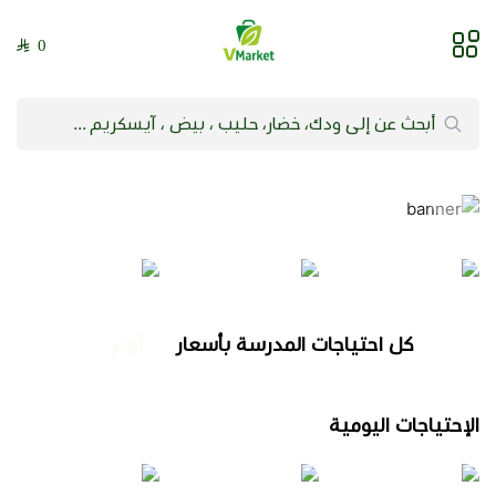
0
فيلج ماركت | VMarket
كل احتياجات المدرسة بأسعار
أقوى
الإحتياجات اليومية