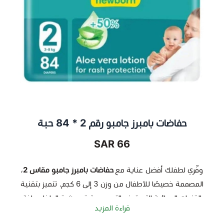
حفاضات بامبرز جامبو رقم 2 * 84 حبة
66 SAR
وفّري لطفلك أفضل عناية مع
حفاضات بامبرز جامبو مقاس 2
،
المصممة خصيصًا للأطفال من وزن 3 إلى 6 كجم. تتميز بتقنية
القنوات الهوائية التي تمنع التسرب وتبقي بشرة الطفل جافة
قراءة المزيد
طوال اليوم، مع ملمس ناعم يحمي من التهيجات.