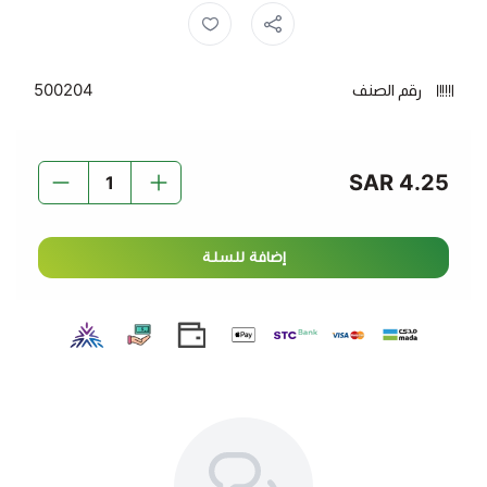
الدسم في عبوة زجاجية 170 مل. يتميز بقوامه الكريمي
ومذاقه الطازج المثالي لإضافته إلى المشروبات الساخنة،
الوصفات، أو الاستخدام المباشر.
رقم الصنف
500204
المميزات:
قوام كريمي: يضفي طعمًا غنياً ونكهة نقية.
4.25 SAR
استخدامات متعددة: مثالي للشاي، القهوة، الطهي، والخبز.
حجم صغير: عبوة 170 مل مناسبة للاستخدام الفردي أو كجزء
من الحاجيات اليومية.
إضافة للسلة
حليب بوني السائل كامل الدسم زجاج 170 مل - الجودة في
كل رشفة.