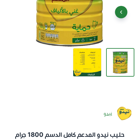
نيدو
حليب نيدو المدعم كامل الدسم 1800 جرام