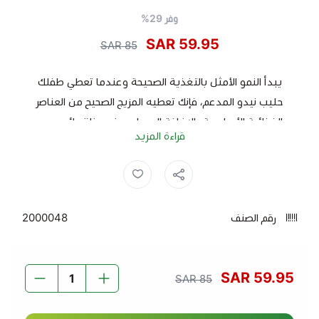
وفر 29%
59.95 SAR
85 SAR
يبدأ النمو الأمثل بالتغذية الصحيحة وعندما تعطي طفلك
حليب نيدو المدعم، فإنك تعطيه المزيج الصحيح من العناصر
الغذائية الأساسية بالإضافة إلى حليب ذو مذاق رائع يدعم
قراءة المزيد
نموه وتطوره على أكمل وجه.
نيدو المدعم يحتوي على الفيتامينات والمعادن الأساسية
حليب نيدو ,
حليب ,
نيدو ,
حليب نيدو 1800 جرام ,
نيدو 1800 جرام ,
اللازمة لتقوية عضلات طفلك وأسنانه وعظامه.
هو مصدر ممتاز للكالسيوم وفيتامين D وهو حليب لذيذ
رقم الصنف
2000048
وسهل التحضير على الفور.
إرشادات الإستخدام:
فقط قم بخلط 3 ملاعق من نيدو المدعم بـ250 مل من الماء
59.95 SAR
85 SAR
مع التقليب.