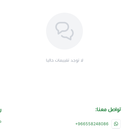
لا توجد تقييمات حاليا
تواصل معنا:
ر
م
+966558248086