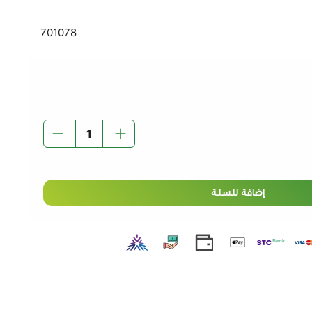
 انتفاخ متجانس للعجينة.
701078
ت
– مثالية للخبز، البيتزا، المعجنات، والكيك.
اج إلى إذابة مسبقة، تُمزج مباشرة مع المكونات الجافة.
لي للاستخدام اليومي في المنزل أو المخبز.
– منتج عالي الجودة للحصول على أفضل النتائج.
 الأمثل لضمان عجينة مثالية ونتائج خبز رائعة في كل مرة
إضافة للسلة