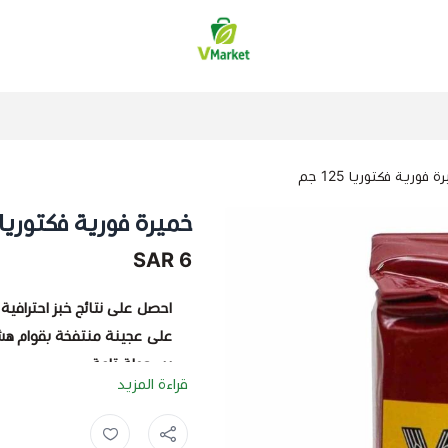
فيلج ماركت | VMarket
 فورية فكتوريا 125 جم
خميرة فورية فكتوريا 125 ج
6 SAR
احصل على نتائج خبز احترافية
على عجينة منتفخة بقوام هش و
بسهولة تامة.
قراءة المزيد
مزايا الخميرة الفورية فكتوري