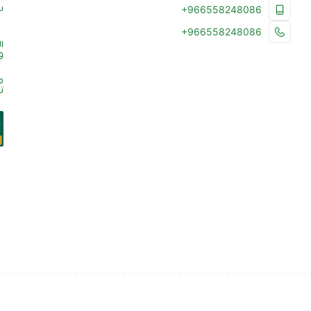
س
+966558248086
+966558248086
ا
و
م
ت