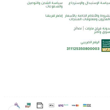
ياسة الإستبدال والإسترجاع
سياسة الشحن والتوصيل
والمدفوعات
لشروط والأحكام الخاصة بالأسعار
إنضم لفريقنا
المخزون ومعلومات المنتجات
دونة فيلج ماركت | نصائح
سوق وأكثر
الرقم الضريبي
311125350800003