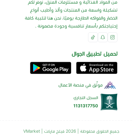
من المواد الغذائية و مستلزمات المنزل، نوفر لكم
تشكيلة واسعة من المنتجات وألذ وأطيب أنواع
الخضار والفواكه الطازجة يوميًا، نحن هنا لتلبية كافة
إحتياجتكم بأسعار تنافسية وجودة مضمونة .
تحميل تطبيق الجوال
موثّق في منصة الأعمال
السجل التجاري
1131317750
جميع الحقوق محفوظة | 2026
فيلج ماركت | VMarket