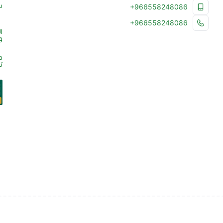
س
+966558248086
+966558248086
ا
و
م
ت