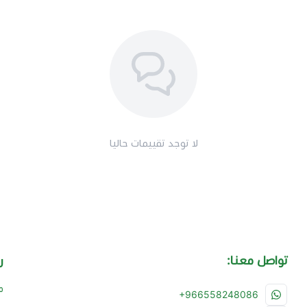
لا توجد تقييمات حاليا
تواصل معنا:
ر
م
+966558248086