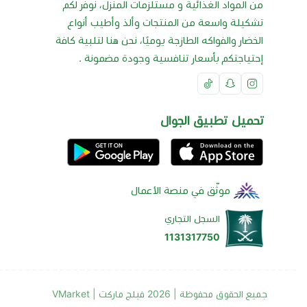
من المواد الغذائية و مستلزمات المنزل، نوفر لكم
تشكيلة واسعة من المنتجات وألذ وأطيب أنواع
الخضار والفواكه الطازجة يوميًا، نحن هنا لتلبية كافة
إحتياجتكم بأسعار تنافسية وجودة مضمونة .
تحميل تطبيق الجوال
موثّق في منصة الأعمال
السجل التجاري
1131317750
جميع الحقوق محفوظة | 2026
فيلج ماركت | VMarket