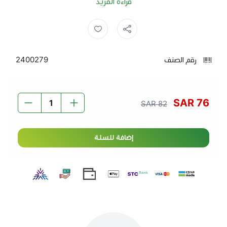
قراءة المزيد
تتميز جميع أنواع أرز أروما بالآتي:
اروما ,
رز اروما ,
ارز ,
رز ,
جودة عالية:
يتم إنتاج أرز أروما باستخدام أفضل أنواع الأرز
كما تحرص الشركة على استخدام تقنيات حديثة لضمان
رقم الصنف
2400279
جودة منتجاتها وسلامتها
طعم رائع:
يتميز أرز أروما بطعم رائع وفريد
خالٍ من العناصر المعدلة وراثيًا ومن الألوان الصناعية
76 SAR
82 SAR
يمكن استخدام أرز أروما في مجموعة متنوعة من الأطباق،
بما في ذلك:
إضافة للسلة
المندي
البرياني
الكبسة