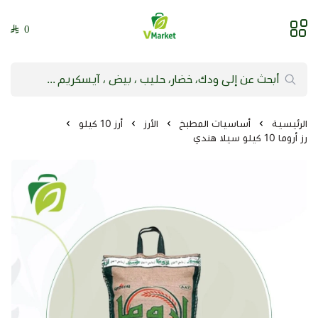
0
فيلج ماركت | VMarket
الرئيسية
أساسيات المطبخ
الأرز
أرز 10 كيلو
رز أروما 10 كيلو سيلا هندي