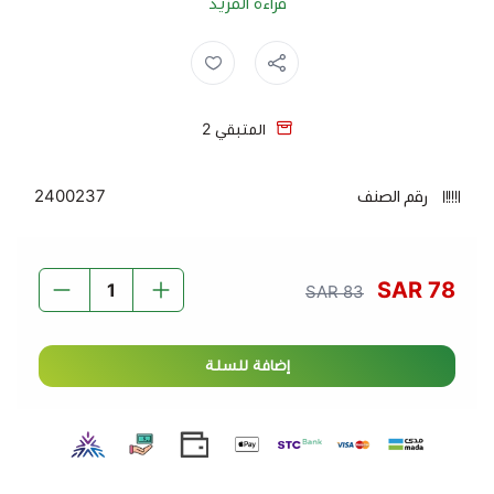
قراءة المزيد
الوزن: 10 كجم.
المميزات: يتميز بحبوب طويلة ورقيقة وطعم شهي
رز 10 كيلو ,
رز جرين فارمز ,
ارز ,
رز ,
يناسب جميع الأطباق الشرقية والغربية.
الاستخدام: مثالي لتحضير الكبسة، البرياني، والمأكولات
المتبقي
2
اليومية.
الجودة: حاصل على شهادة رقم 1 في الجودة والنقاء.
رقم الصنف
2400237
التخزين: يُحفظ في مكان بارد وجاف لضمان الاحتفاظ
بجودته.
جرين فارمز، الاسم الذي تثق به العائلات.
78 SAR
83 SAR
إضافة للسلة