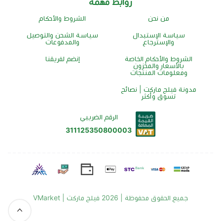
روابط مهمة
من نحن
الشروط والأحكام
سياسة الإستبدال
سياسة الشحن والتوصيل
والإسترجاع
والمدفوعات
الشروط والأحكام الخاصة
إنضم لفريقنا
بالأسعار والمخزون
ومعلومات المنتجات
مدونة فيلج ماركت | نصائح
تسوق وأكثر
الرقم الضريبي
311125350800003
جميع الحقوق محفوظة | 2026
فيلج ماركت | VMarket