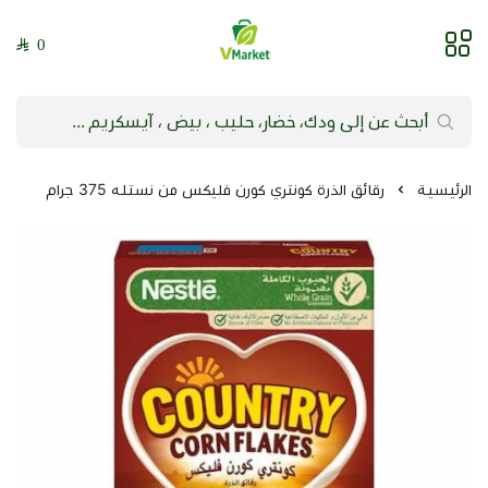
0
فيلج ماركت | VMarket
الرئيسية
رقائق الذرة كونتري كورن فليكس من نستله 375 جرام