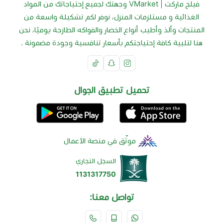
فيلج ماركت | VMarket وجهتك لجميع إحتياجاتك من المواد
الغذائية و مستلزمات المنزل، نوفر لكم تشكيلة واسعة من
المنتجات وألذ وأطيب أنواع الخضار والفواكه الطازجة يوميًا، نحن
هنا لتلبية كافة إحتياجتكم بأسعار تنافسية وجودة مضمونة .
تحميل تطبيق الجوال
موثّق في منصة الأعمال
السجل التجاري
1131317750
تواصل معنا: