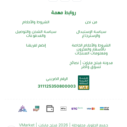
روابط مهمة
من نحن
الشروط والأحكام
سياسة الإستبدال
سياسة الشحن والتوصيل
والإسترجاع
والمدفوعات
الشروط والأحكام الخاصة
إنضم لفريقنا
بالأسعار والمخزون
ومعلومات المنتجات
مدونة فيلج ماركت | نصائح
تسوق وأكثر
الرقم الضريبي
311125350800003
جميع الحقوق محفوظة | 2026
فيلج ماركت | VMarket