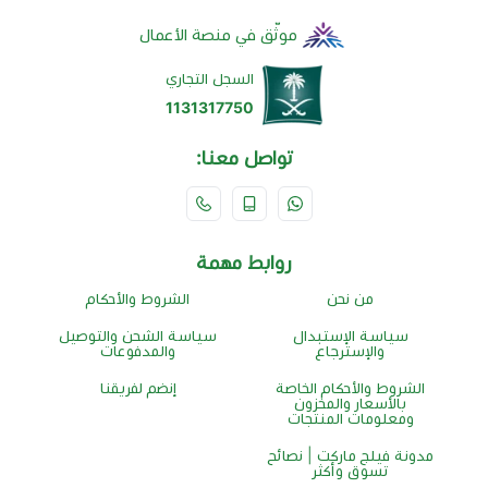
موثّق في منصة الأعمال
السجل التجاري
1131317750
تواصل معنا:
روابط مهمة
من نحن
الشروط والأحكام
سياسة الإستبدال
سياسة الشحن والتوصيل
والإسترجاع
والمدفوعات
الشروط والأحكام الخاصة
إنضم لفريقنا
بالأسعار والمخزون
ومعلومات المنتجات
مدونة فيلج ماركت | نصائح
تسوق وأكثر