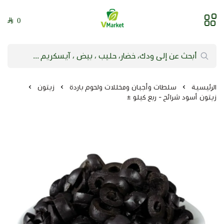
0
فيلج ماركت | VMarket
الرئيسية
سلطات وأجبان ومخللات ولحوم باردة
زيتون
زيتون أسود شرائح - ربع كيلو ±