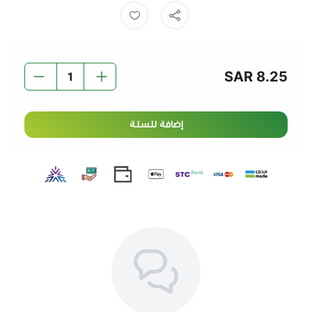
فوائد الزيتون الأسود الشرائح:
مصدر غني بمضادات الأكسدة
– يدعم صحة القلب والجهاز
8.25 SAR
المناعي.
غني بالدهون الصحية
– يحتوي على الأحماض الدهنية
المفيدة لصحة الجسم.
إضافة للسلة
يعزز النكهة في الأطباق
– مثالي كإضافة للمأكولات
المختلفة.
مفيد لصحة البشرة
– يحتوي على فيتامين E الذي يساعد
في ترطيب البشرة وحمايتها.
سهل الاستخدام
– يأتي مقطعًا وجاهزًا للإضافة مباشرة
إلى أطباقك المفضلة.
استمتع
بالزيتون الأسود الشرائح
كخيار صحي ولذيذ في جميع
وصفاتك اليومية.