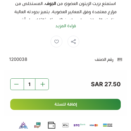
استمتع بزيت الزيتون العضوي من
الجوف
، المستخلص من
مزارع معتمدة وفق المعايير العضوية. يتميز بجودته العالية
ونكهته الأصيلة، مما يجعله خيارًا صحيًا مثاليًا لإعداد أشهى
قراءة المزيد
الأطباق.
المميزات:
المميزات:
رقم الصنف
1200038
عضوي معتمد
: خالٍ من المبيدات والمواد الكيميائية.
معصور على البارد
: للحفاظ على النكهة الطبيعية والعناصر
الغذائية.
27.50 SAR
متعدد الاستخدامات
: مناسب للطهي، السلطات،
والتتبيلات.
إضافة للسلة
تصميم مربع عملي
: عبوة 500 مل أنيقة وسهلة
الاستخدام.
زيت زيتون الجوف العضوي 500 مل - جودة مستدامة لنكهة