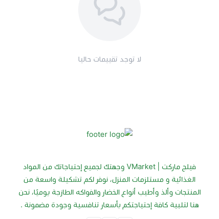
يقلب جيدً ويخلط جيدًا إذا تم إضافته إلى طبق.
ملعقة واحدة تكفي لشخص واحد.
استخدمه بانتظام للحصول على أفضل النتائج.
التحذيرات والاحتياطات:
لا توجد تقييمات حاليا
لا تفرط في استخدام هذا المحلي حتى لو كان مفيد
يخزن في مكان بارد وجاف
هذا ليس دواء، لذا استمر في استخدام إرشادات طبيبك إذا تم
تشخيص إصابتك بمرض السكر.
تأكد من أنك لا تعاني من حساسية تجاه أي من المكونات .
فيلج ماركت | VMarket وجهتك لجميع إحتياجاتك من المواد
الغذائية و مستلزمات المنزل، نوفر لكم تشكيلة واسعة من
المنتجات وألذ وأطيب أنواع الخضار والفواكه الطازجة يوميًا، نحن
هنا لتلبية كافة إحتياجتكم بأسعار تنافسية وجودة مضمونة .