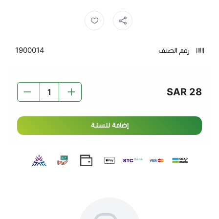
هناك دائمًا حلول، فحل ما يقلقك هو برطمان ستيفيانا المحلي.
سكر طبيعي ,
بديل السكر ,
سكر ,
هذا المحلي هو بديل للسكر يوفر طعمًا حلوًا مثل السكر.
يتم تصنيع بدائل السكر البديلة من مستخلصات نباتية.
رقم الصنف
1900014
المميزات:
ستيفيانا غنية بالعناصر الغذائية وتحتوي على كمية كبيرة من
الكالسيوم والفوسفور والزنك والعديد من الخصائص الأخرى
28 SAR
هو عشب حلو المذاق مع الكثير من الفوائد الصحية
لا يحتوي هذا المحلي على أي مواد حافظة
هذا المحلي مناسب للمشروبات الساخنة، والمشروبات الباردة،
إضافة للسلة
والخبز وأي أمر يتطلب حلاوة
يمكن استخدام هذا المنتج عندما تكون في نظام كيتو
الغذائي.
استخدام هذا المُحلي يساعد على زيادة التمثيل الغذائي
إرشادات الاستخدام:
خذ عبوة واحدة من ستيفيانا المحلي وأضفه إلى المشروبات
أو الطعام الذي تريده.