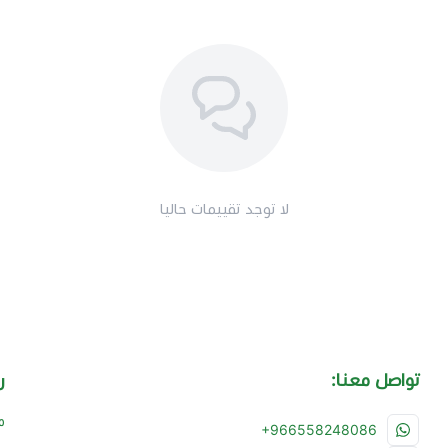
لا توجد تقييمات حاليا
تواصل معنا:
ر
م
+966558248086