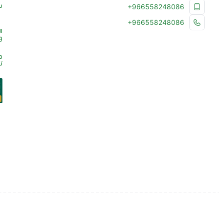
س
+966558248086
+966558248086
ا
و
م
ت