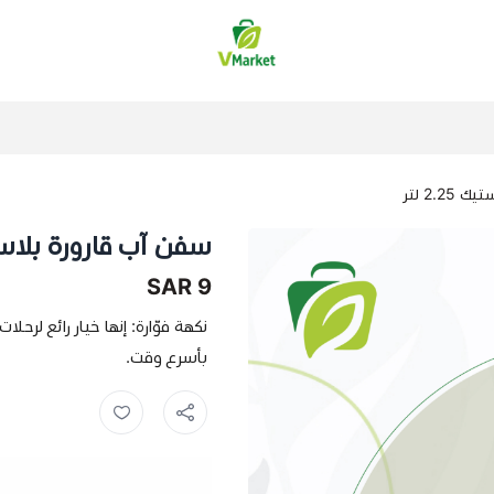
فيلج ماركت | VMarket
2.2 لتر
سفن آب قارورة بلاستيك 25
9 SAR
نكهة فوّارة: إنها خيار رائع لرح
بأسرع وقت.