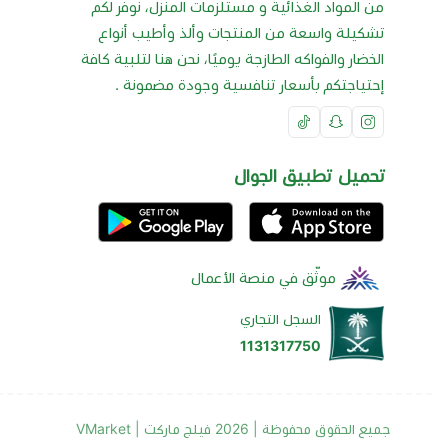
من المواد الغذائية و مستلزمات المنزل، نوفر لكم
تشكيلة واسعة من المنتجات وألذ وأطيب أنواع
الخضار والفواكه الطازجة يوميًا، نحن هنا لتلبية كافة
إحتياجتكم بأسعار تنافسية وجودة مضمونة .
تحميل تطبيق الجوال
موثّق في منصة الأعمال
السجل التجاري
1131317750
جميع الحقوق محفوظة | 2026
فيلج ماركت | VMarket