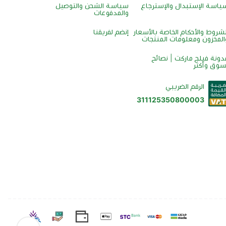
ياسة الإستبدال والإسترجاع
سياسة الشحن والتوصيل
والمدفوعات
لشروط والأحكام الخاصة بالأسعار
إنضم لفريقنا
المخزون ومعلومات المنتجات
دونة فيلج ماركت | نصائح
سوق وأكثر
الرقم الضريبي
311125350800003