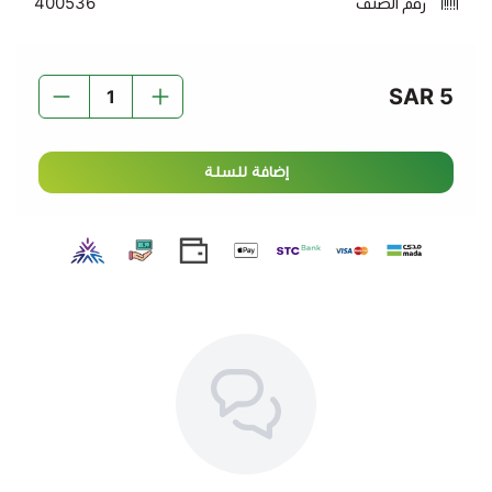
رقم الصنف
400536
5 SAR
إضافة للسلة