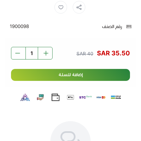
الساخنة مثل الشاي والقهوة.
سكر ناعم ,
سكر 10 كيلو ,
سكر ,
سكر العزيمة ,
🔹
القوام
يجعله مثاليًا لتحضير الحلويات والكعك بمذاق متوازن
وقوام رائع.
رقم الصنف
1900098
🔹
جودة فائقة
بدون أي إضافات غير مرغوبة، للحصول على
طعم نقي يليق بك.
🔹
تصميم عملي وأنيق
يسهّل التخزين والاستخدام، ليكون
35.50 SAR
40 SAR
رفيقك في كل وصفة لذيذة.
اجعل لحظاتك أحلى مع
سكر العزيمة
– لأنه ببساطة، الجودة
تصنع الفرق.
إضافة للسلة