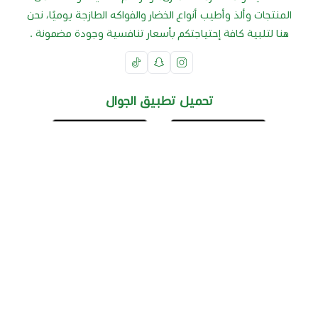
المنتجات وألذ وأطيب أنواع الخضار والفواكه الطازجة يوميًا، نحن
هنا لتلبية كافة إحتياجتكم بأسعار تنافسية وجودة مضمونة .
تحميل تطبيق الجوال
موثّق في منصة الأعمال
السجل التجاري
1131317750
تواصل معنا: