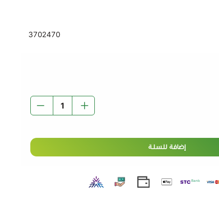
كرز ,
3702470
إضافة للسلة