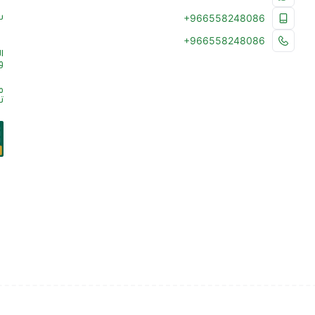
س
+966558248086
+966558248086
ا
و
م
ت