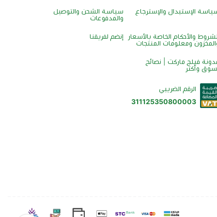
ياسة الإستبدال والإسترجاع
سياسة الشحن والتوصيل
والمدفوعات
لشروط والأحكام الخاصة بالأسعار
إنضم لفريقنا
المخزون ومعلومات المنتجات
دونة فيلج ماركت | نصائح
سوق وأكثر
الرقم الضريبي
311125350800003