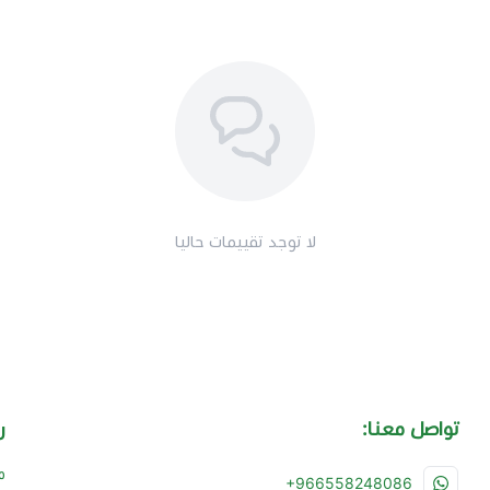
لا توجد تقييمات حاليا
تواصل معنا:
ر
م
+966558248086