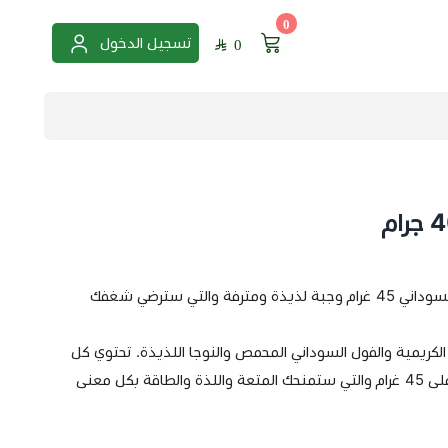
0
تسجيل الدخول
0
تعد شوكولاته سنيكرز بالفول السوداني 45 غرام وجبة لذيذة ومترفة والتي سترضي شغفك
كريمية والفول السوداني المحمص والنوجا اللذيذة. تحتوي كل
قطعة محشوة بنكهات لذيذة على 45 غرام والتي ستمنحك المتعة واللذة والطاقة بكل معنى