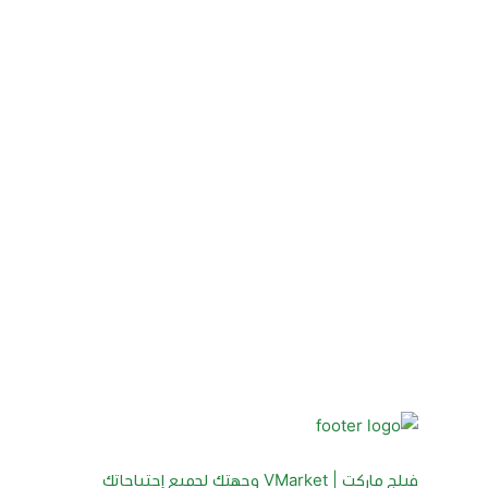
فيلج ماركت | VMarket وجهتك لجميع إحتياجاتك