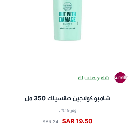
شامبو صانسيلك
شامبو كولاجين صانسيلك 350 مل
وفر 19% .
19.50 SAR
24 SAR