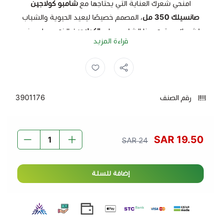
امنحي شعرك العناية التي يحتاجها مع
شامبو كولاجين
صانسيلك 350 مل
، المصمم خصيصًا ليعيد الحيوية والشباب
لشعرك. يحتوي هذا الشامبو على
الكولاجين
الذي يساعد في
قراءة المزيد
تعزيز مرونة الشعر وتقويته، مما يجعله أكثر قوة ولمعاناً.
شامبو صانسيلك ,
صانسيلك ,
شامبو ,
الفوائد:
يعزز مرونة الشعر ويمنحه مظهراً صحياً ولامعاً.
رقم الصنف
3901176
يقوي الشعر من الجذور حتى الأطراف ويمنع التقصف
والتكسر.
يرطب الشعر بعمق ويمنحه نعومة مذهلة.
19.50 SAR
24 SAR
يناسب جميع أنواع الشعر ويمنحك شعراً صحيًا وأكثر
حيوية.
يوفر حماية للشعر ضد العوامل البيئية الضارة.
إضافة للسلة
اختاري
شامبو كولاجين صانسيلك 350 مل
للحصول على شعر
صحي، قوي، ولامع طوال اليوم.