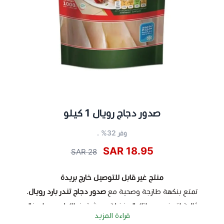
صدور دجاج رويال 1 كيلو
وفر 32% .
18.95 SAR
28 SAR
منتج غير قابل للتوصيل خارج بريدة
تمتع بنكهة طازجة وصحية مع
صدور دجاج تندر بارد رويال
.
مثالية لتحضير وجباتك المفضلة، حيث توفر لك لحم دجاج خالي
قراءة المزيد
من العظم مع قوام طري ومذاق رائع.