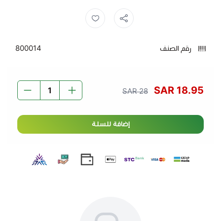
المميزات:
صدور دجاج رويال ,
صدور رويال ,
صدور دجاج ,
رويال ,
طعم طازج
: دجاج تندر عالي الجودة مع نكهة لذيذة وسهلة
التحضير.
رقم الصنف
800014
خالي من العظم
: يوفر لك راحة التحضير ويجعل طهي
الوجبات أسرع وأسهل.
حجم مثالي
: عبوة 1 كيلو تكفي لتحضير وجبات عائلية.
18.95 SAR
28 SAR
صحي
: منخفض الدهون ومناسب للأنظمة الغذائية الصحية.
صدور دجاج تندر بارد رويال 1 كيلو - خيارك المثالي لتحضير
إضافة للسلة
وجبات شهية وصحية في أي وقت.