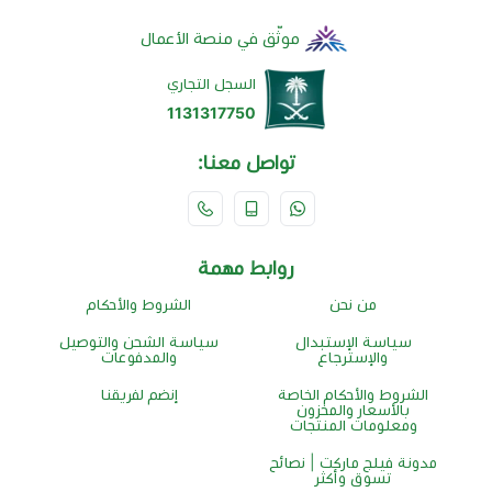
موثّق في منصة الأعمال
السجل التجاري
1131317750
تواصل معنا:
روابط مهمة
من نحن
الشروط والأحكام
سياسة الإستبدال
سياسة الشحن والتوصيل
والإسترجاع
والمدفوعات
الشروط والأحكام الخاصة
إنضم لفريقنا
بالأسعار والمخزون
ومعلومات المنتجات
مدونة فيلج ماركت | نصائح
تسوق وأكثر