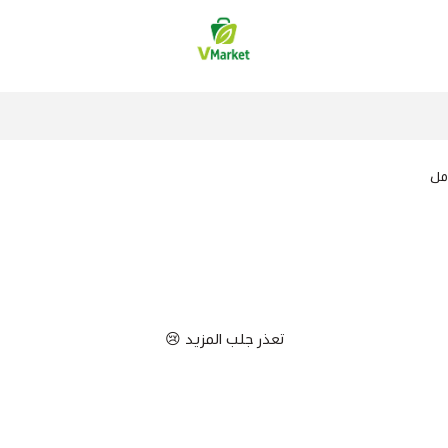
فيلج ماركت | VMarket
تعذر جلب المزيد 😢