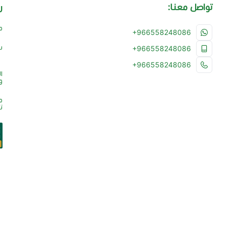
تواصل معنا:
ر
م
+966558248086
س
+966558248086
+966558248086
ا
و
م
ت