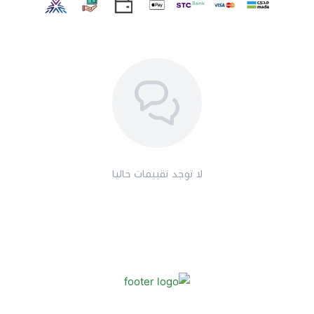
كما أن الفلفل الأبيض يعمل على تعزيز إفراز حمض
الهيدروكلوريك وزيادة إنتاج اللعاب للمساعدة في هضم
الطعام بشكل أفضل، مما يمنع تكوين الغازات في الأمعاء
أيضًا.
2. غني بمضادات الأكسدة
يحتوي الفلفل الأبيض على مضادات الأكسدة التي تساعد في
الحد من الأمراض المزمنة ومحاربة الكائنات الحية التي قد تدخل
الجسم وتضر به.
لا توجد تقييمات حاليا
3. علاج الاسهال
يعد الإسهال من المشاكل الشائعة التي تنتج عن الحركة
الزائدة لحركة الأمعاء، وفي الحالات الشديدة يصاحب الإسهال
أعراض الجفاف، مثل: جفاف الفم والعطش والتعب.
4. التقليل من ضغط الدم المرتفع