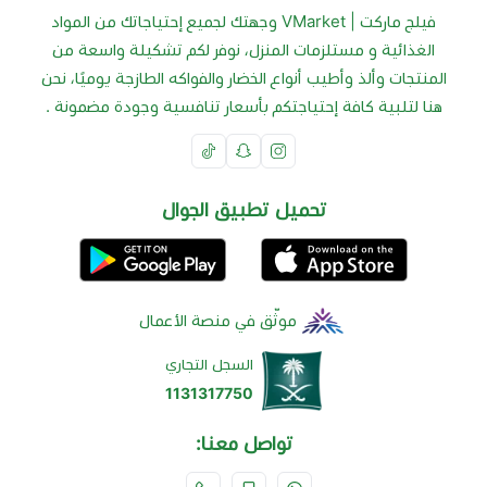
نظرًا لأن الفلفل الأبيض غني بالفلافونويد وفيتامين أ
فيلج ماركت | VMarket وجهتك لجميع إحتياجاتك من المواد
وفيتامين ج، فهو يساعد في السيطرة على ضغط الدم
الغذائية و مستلزمات المنزل، نوفر لكم تشكيلة واسعة من
وتنظيمه.
المنتجات وألذ وأطيب أنواع الخضار والفواكه الطازجة يوميًا، نحن
لذا يُنصح من يعاني من ارتفاع ضغط الدم والمشاكل الأخرى
هنا لتلبية كافة إحتياجتكم بأسعار تنافسية وجودة مضمونة .
ذات الصلة بإدراج الفلفل الأبيض في نظامه الغذائي اليومي.
5. فوائد الفلفل الأبيض الأخرى:
تحميل تطبيق الجوال
المساعدة في فقدان الوزن.
تخفيف الصداع.
الوقاية من قرحة المعدة.
تنظيم مستويات السكر في الدم.
موثّق في منصة الأعمال
تخفيف ألم الأسنان.
السجل التجاري
1131317750
تواصل معنا: