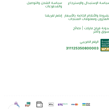
ياسة الإستبدال والإسترجاع
سياسة الشحن والتوصيل
والمدفوعات
لشروط والأحكام الخاصة بالأسعار
إنضم لفريقنا
المخزون ومعلومات المنتجات
دونة فيلج ماركت | نصائح
سوق وأكثر
الرقم الضريبي
311125350800003