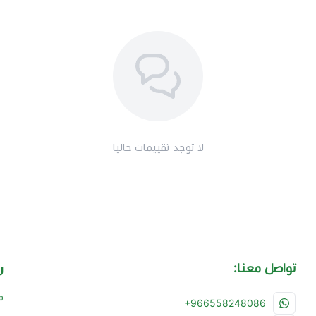
لا توجد تقييمات حاليا
تواصل معنا:
ر
م
+966558248086