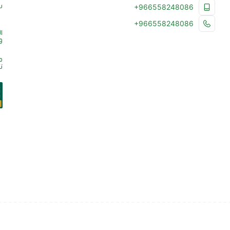
س
+966558248086
+966558248086
ا
و
م
ت