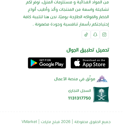
من المواد الغذائية و مستلزمات المنزل، نوفر لكم
تشكيلة واسعة من المنتجات وألذ وأطيب أنواع
الخضار والفواكه الطازجة يوميًا، نحن هنا لتلبية كافة
إحتياجتكم بأسعار تنافسية وجودة مضمونة .
تحميل تطبيق الجوال
موثّق في منصة الأعمال
السجل التجاري
1131317750
جميع الحقوق محفوظة | 2026
فيلج ماركت | VMarket