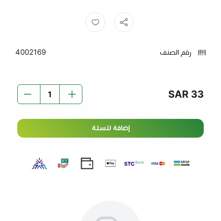
صابون كابتن ,
منظفات ,
صابون تايد ,
صابون ,
تايد ,
رقم الصنف
4002169
33 SAR
إضافة للسلة