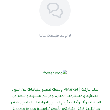
لا توجد تقييمات حاليا
فيلج ماركت | VMarket وجهتك لجميع إحتياجاتك من المواد
الغذائية و مستلزمات المنزل، نوفر لكم تشكيلة واسعة من
المنتجات وألذ وأطيب أنواع الخضار والفواكه الطازجة يوميًا، نحن
هنا لتلبية كافة إحتياجتكم بأسعار تنافسية وجودة مضمونة .