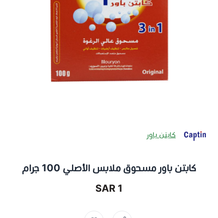
كابتن باور
كابتن باور مسحوق ملابس الأصلي 100 جرام
1 SAR
صابون كابتن ,
منظف ملابس ,
تايد ,
صابون ,