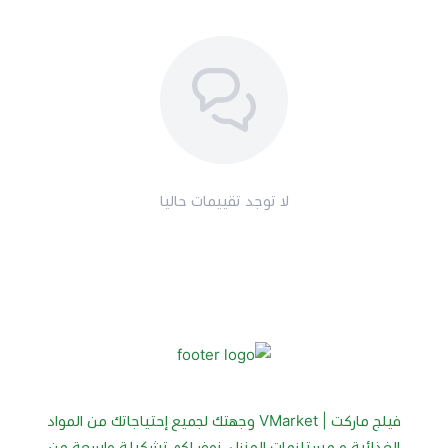
طريقة الاستخدام:
أضف الكمية المناسبة من كلوركس للملابس البيضاء إلى
الغسالة حسب التعليمات للحصول على أفضل النتائج.
جرب كلوركس للملابس البيضاء 1.8 لتر اليوم، واستمتع
بملابس بيضاء نظيفة ومشرقة مع كل غسلة.
لا توجد تقييمات حاليا
فيلج ماركت | VMarket وجهتك لجميع إحتياجاتك من المواد
الغذائية و مستلزمات المنزل، نوفر لكم تشكيلة واسعة من