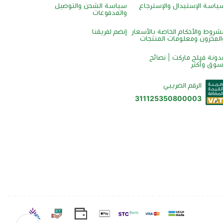
ياسة الإستبدال والإسترجاع
سياسة الشحن والتوصيل
والمدفوعات
لشروط والأحكام الخاصة بالأسعار
إنضم لفريقنا
المخزون ومعلومات المنتجات
دونة فيلج ماركت | نصائح
سوق وأكثر
الرقم الضريبي
311125350800003