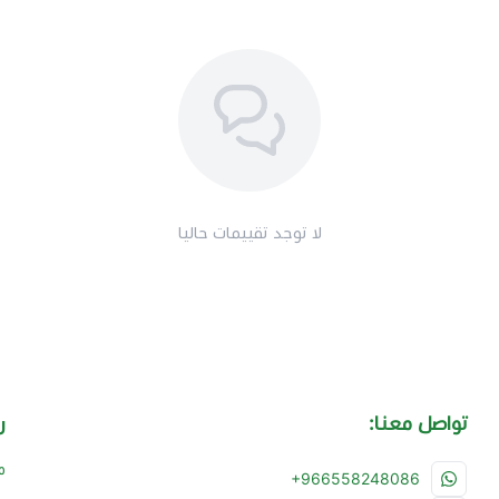
لا توجد تقييمات حاليا
تواصل معنا:
ر
م
+966558248086