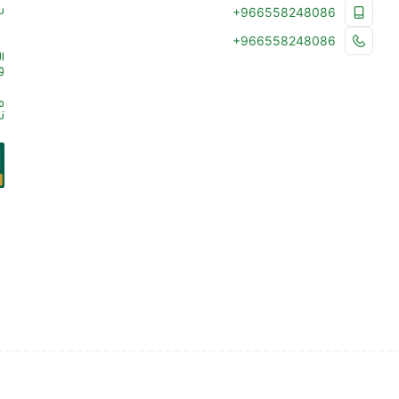
س
+966558248086
+966558248086
ا
و
م
ت