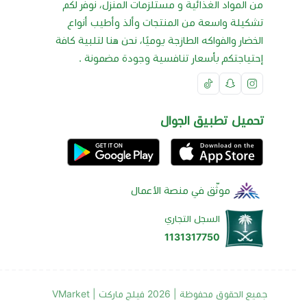
من المواد الغذائية و مستلزمات المنزل، نوفر لكم
تشكيلة واسعة من المنتجات وألذ وأطيب أنواع
الخضار والفواكه الطازجة يوميًا، نحن هنا لتلبية كافة
إحتياجتكم بأسعار تنافسية وجودة مضمونة .
تحميل تطبيق الجوال
موثّق في منصة الأعمال
السجل التجاري
1131317750
جميع الحقوق محفوظة | 2026
فيلج ماركت | VMarket