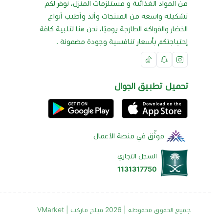
من المواد الغذائية و مستلزمات المنزل، نوفر لكم
تشكيلة واسعة من المنتجات وألذ وأطيب أنواع
الخضار والفواكه الطازجة يوميًا، نحن هنا لتلبية كافة
إحتياجتكم بأسعار تنافسية وجودة مضمونة .
تحميل تطبيق الجوال
موثّق في منصة الأعمال
السجل التجاري
1131317750
جميع الحقوق محفوظة | 2026
فيلج ماركت | VMarket