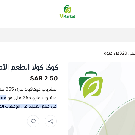
فيلج ماركت | VMarket
ل عبوة
كوكا كولا الطعم الأصلي 320م
2.50 SAR
مشرو
مشروب غازي 355 ملي هو
مشر
في صنع العديد من الوصفات الم