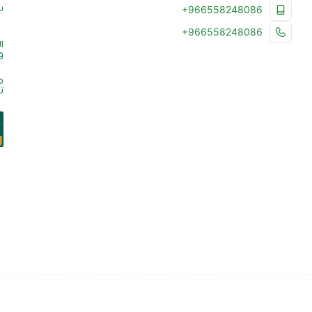
س
+966558248086
+966558248086
ا
و
م
ت