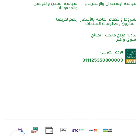
ياسة الإستبدال والإسترجاع
سياسة الشحن والتوصيل
والمدفوعات
لشروط والأحكام الخاصة بالأسعار
إنضم لفريقنا
المخزون ومعلومات المنتجات
دونة فيلج ماركت | نصائح
سوق وأكثر
الرقم الضريبي
311125350800003