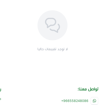
لا توجد تقييمات حاليا
تواصل معنا:
ر
م
+966558248086