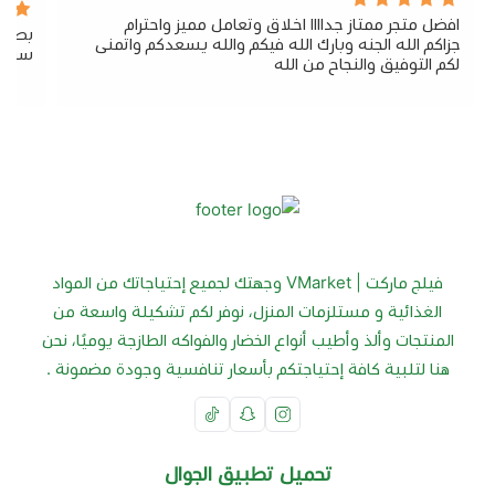
افضل متجر ممتاز جداااا اخلاق وتعامل مميز واحترام
بصراح
جزاكم الله الجنه وبارك الله فيكم والله يسعدكم واتمنى
سريع 
لكم التوفيق والنجاح من الله
فيلج ماركت | VMarket وجهتك لجميع إحتياجاتك من المواد
الغذائية و مستلزمات المنزل، نوفر لكم تشكيلة واسعة من
المنتجات وألذ وأطيب أنواع الخضار والفواكه الطازجة يوميًا، نحن
هنا لتلبية كافة إحتياجتكم بأسعار تنافسية وجودة مضمونة .
تحميل تطبيق الجوال