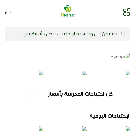
0
فيلج ماركت | VMarket
كل احتياجات المدرسة بأسعار
أقوى
الإحتياجات اليومية