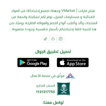
فيلج ماركت | VMarket وجهتك لجميع إحتياجاتك من المواد
الغذائية و مستلزمات المنزل، نوفر لكم تشكيلة واسعة من
المنتجات وألذ وأطيب أنواع الخضار والفواكه الطازجة يوميًا، نحن
هنا لتلبية كافة إحتياجتكم بأسعار تنافسية وجودة مضمونة .
تحميل تطبيق الجوال
موثّق في منصة الأعمال
السجل التجاري
1131317750
تواصل معنا: