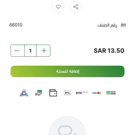
فوائد لبنة مكورة بالزعتر:
غنية بالبروتين والكالسيوم
– تعزز صحة العظام وتدعم
رقم الصنف
66010
الطاقة اليومية.
نكهة طبيعية وعطرية
– مزيج رائع بين اللبنة الكريمية
والزعتر الغني بالمغذيات.
13.50 SAR
تساعد في تحسين الهضم
– تحتوي على البروبيوتيك
المفيد لصحة الأمعاء.
إضافة للسلة
مثالية كمقبلات شهية
– تُقدم مع زيت الزيتون والخبز
لتعزيز الطعم.
متعددة الاستخدامات
– مناسبة للفطور، السندويشات،
أو كإضافة للأطباق الشرقية.
أضف
لبنة مكورة بالزعتر
إلى مائدتك واستمتع بالنكهة الشرقية
الأصيلة.