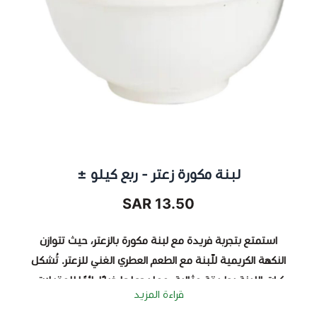
لبنة مكورة زعتر - ربع كيلو ±
13.50 SAR
استمتع بتجربة فريدة مع
لبنة مكورة بالزعتر
، حيث تتوازن
النكهة الكريمية للّبنة مع الطعم العطري الغني للزعتر. تُشكل
كرات اللبنة بطريقة مثالية، مما يجعلها خيارًا رائعًا للمقبلات،
قراءة المزيد
السندويشات، أو كغموس مع زيت الزيتون.