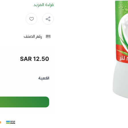
قراءة المزيد
يهتمون بصحتهم ورشاقتهم.
المميزات:
قليل الدسم
: خيار مثالي ل
رقم الصنف
غني بالعناصر الغذائية
: يح
المناعي.
حليب طازج
: يُنتج باستخد
12.50 SAR
حجم 2 لتر
: حجم مناسب للا
الكمية
لبن المراعي قليل الدسم 2 لتر
أسلوب حياتك النشط مع الحفا