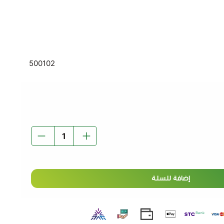
من يتبعون نظامًا غذائيًا صحيًا.
500102
توي على البروتين والكالسيوم لدعم صحة العظام والجهاز
ام أجود مكونات الحليب الطازج.
ستخدام العائلي أو اليومي.
- الخيار الأمثل للاستمتاع بمشروب صحي وخفيف يناسب
ظ على الطعم الطبيعي اللذيذ.
إضافة للسلة