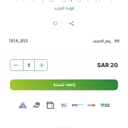
قصص تعليمية مبكرة وأصوات حيوانات طبيعية، مما يعزز
قراءة المزيد
مهارات الطفل الحسية والمعرفية بطريقة مرحة وجذابة.
مثالية للأطفال من عمر صغير لتطوير اللغة والسمع والتركيز.
المميزات:
رقم الصنف
855_181A
تصميم كرتوني ملون وجذاب للأطفال.
ألعاب تعليمية تنمي مهارات التفكير واللغة.
أصوات حيوانات طبيعية تحفز التفاعل والفضول.
20 SAR
تساعد في تنمية الحواس والتركيز لدى الطفل.
مناسبة للأطفال في مرحلة التعليم المبكر.
إضافة للسلة
اجعل من
لعبة الفراشة التفاعلية
خيارًا رائعًا لتعزيز تعلم طفلك
بطريقة ممتعة وآمنة.
اطلبها الآن وتمتع بتجربة تعليمية وتفاعلية مميزة توصيل
سريع وجودة مضمونة.