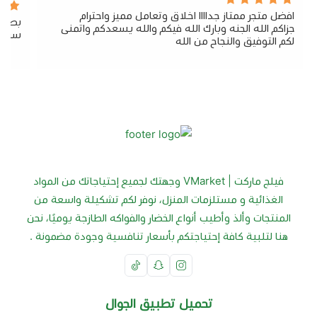
افضل متجر ممتاز جداااا اخلاق وتعامل مميز واحترام
بصراح
جزاكم الله الجنه وبارك الله فيكم والله يسعدكم واتمنى
سريع 
لكم التوفيق والنجاح من الله
فيلج ماركت | VMarket وجهتك لجميع إحتياجاتك من المواد
الغذائية و مستلزمات المنزل، نوفر لكم تشكيلة واسعة من
المنتجات وألذ وأطيب أنواع الخضار والفواكه الطازجة يوميًا، نحن
هنا لتلبية كافة إحتياجتكم بأسعار تنافسية وجودة مضمونة .
تحميل تطبيق الجوال