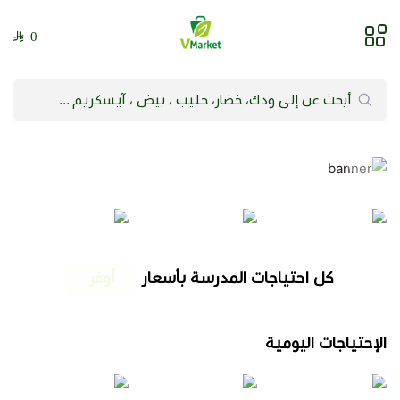
0
فيلج ماركت | VMarket
كل احتياجات المدرسة بأسعار
أقوى
الإحتياجات اليومية