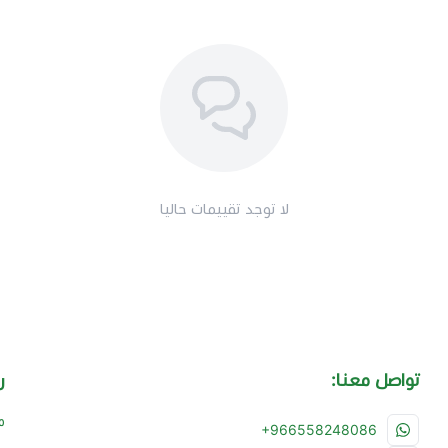
لا توجد تقييمات حاليا
تواصل معنا:
ر
م
+966558248086