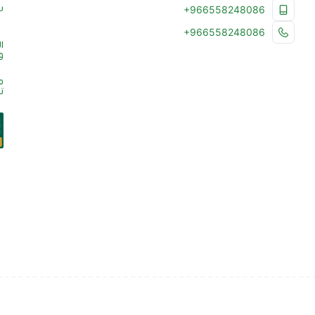
س
+966558248086
+966558248086
ا
و
م
ت