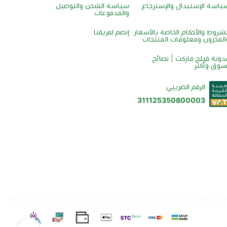
ياسة الإستبدال والإسترجاع
سياسة الشحن والتوصيل
والمدفوعات
لشروط والأحكام الخاصة بالأسعار
إنضم لفريقنا
المخزون ومعلومات المنتجات
دونة فيلج ماركت | نصائح
سوق وأكثر
الرقم الضريبي
311125350800003