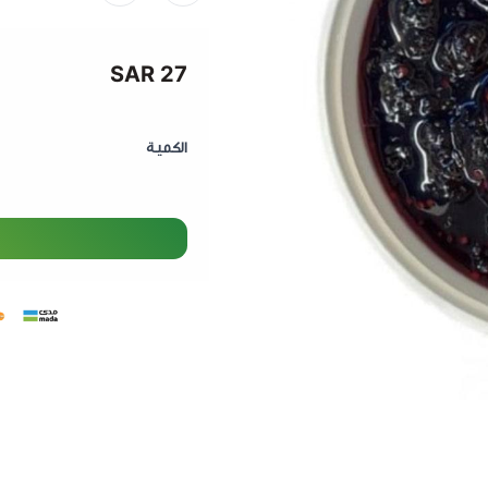
غني بمضادات الأكسدة
– 
مصدر طبيعي للطاقة
– يم
27 SAR
غني بالفيتامينات والمعاد
نكهة فاكهية طبيعية
– م
متعدد الاستخدامات
– مثا
الكمية
اجعل
مربى التوت
جزءًا من يو