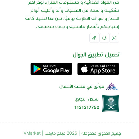
من المواد الغذائية و مستلزمات المنزل، نوفر لكم
تشكيلة واسعة من المنتجات وألذ وأطيب أنواع
الخضار والفواكه الطازجة يوميًا، نحن هنا لتلبية كافة
إحتياجتكم بأسعار تنافسية وجودة مضمونة .
تحميل تطبيق الجوال
موثّق في منصة الأعمال
السجل التجاري
1131317750
جميع الحقوق محفوظة | 2026
فيلج ماركت | VMarket