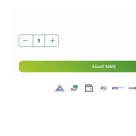
يساعد في تعزيز المناعة وحماية الجسم من الجذور الحرة.
نحك نشاطًا سريعًا بفضل السكريات الطبيعية.
ن
– يحتوي على فيتامين C لدعم صحة البشرة والمناعة.
صنوع من التوت الطازج بدون إضافات صناعية.
لي للفطور، مع الحلويات، أو كمكون لذيذ للمخبوزات.
مك واستمتع بمذاق الفاكهة الحقيقي.
إضافة للسلة