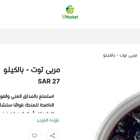
فيلج ماركت | VMarket
مربى توت - بالكيلو
مربى توت - بالكيلو
27 SAR
استمتع بالمذاق الغني والفو
الناضجة لتمنحك قوامًا سلسً
للحلويات، أو كمكون لذيذ في
قراءة المزيد
فوائد مربى التوت: