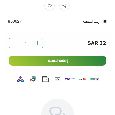
المميزات:
نكهة حارة
: دجاج متبل بتوابل حارة توفر طعماً مميزاً
ومذاقاً حاراً.
رقم الصنف
800627
حجم مناسب
: عبوة 750 جم تكفي لتحضير وجبات حارة
ولذيذة لجميع أفراد العائلة.
سهل التحضير
: يمكن تحضيرها بسهولة عبر الشواء أو القلي
32 SAR
للحصول على نكهة رائعة.
مناسب لمحبي الأطعمة الحارة
: خيار مثالي لمحبي المذاق
إضافة للسلة
الحار والتوابل القوية.
مسحب دجاج حار سيارا 750 جم - لتجربة دجاج حار لذيذ ومميز
في كل مرة.