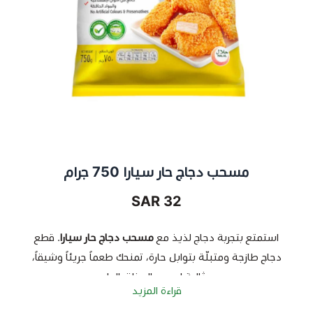
مسحب دجاج حار سيارا 750 جرام
32 SAR
استمتع بتجربة دجاج لذيذ مع
مسحب دجاج حار سيارا
. قطع
دجاج طازجة ومتبلّة بتوابل حارة، تمنحك طعماً جريئاً وشيقاً،
مثالية لمحبي المذاق الحار.
قراءة المزيد